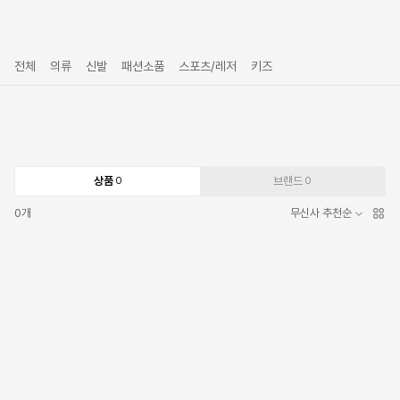
전체
의류
신발
패션소품
스포츠/레저
키즈
상품
브랜드
0
0
0
개
무신사 추천순