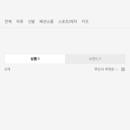
전체
의류
신발
패션소품
스포츠/레저
키즈
상품
브랜드
0
0
0
개
무신사 추천순