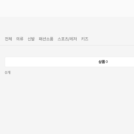
전체
의류
신발
패션소품
스포츠/레저
키즈
상품
0
0
개