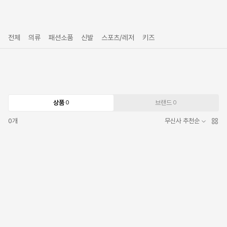
전체
의류
패션소품
신발
스포츠/레저
키즈
상품
브랜드
0
0
0
개
무신사 추천순