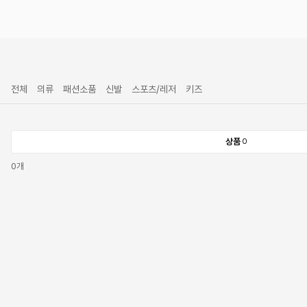
전체
의류
패션소품
신발
스포츠/레저
키즈
상품
0
0
개