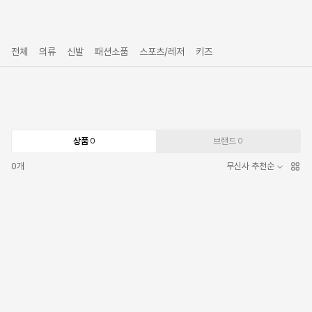
전체
의류
신발
패션소품
스포츠/레저
키즈
상품
브랜드
0
0
0
개
무신사 추천순