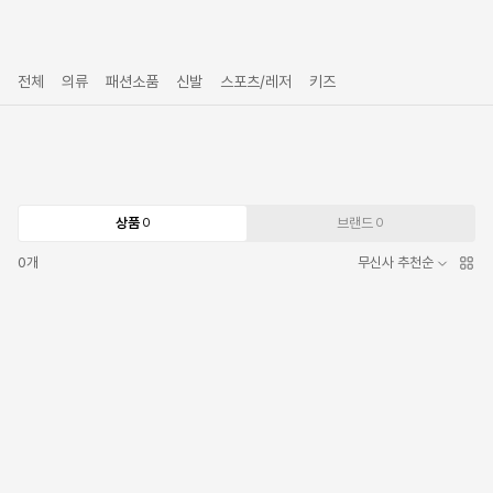
전체
의류
패션소품
신발
스포츠/레저
키즈
상품
브랜드
0
0
0
개
무신사 추천순