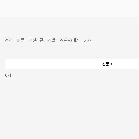
전체
의류
패션소품
신발
스포츠/레저
키즈
상품
0
0
개