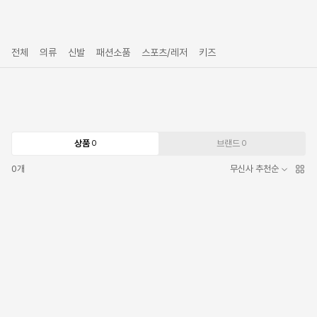
전체
의류
신발
패션소품
스포츠/레저
키즈
상품
브랜드
0
0
0
개
무신사 추천순