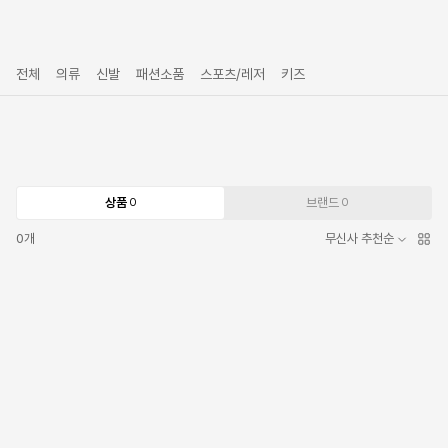
전체
의류
신발
패션소품
스포츠/레저
키즈
상품
브랜드
0
0
0
개
무신사 추천순