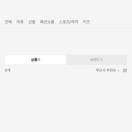
전체
의류
신발
패션소품
스포츠/레저
키즈
상품
브랜드
0
0
0
개
무신사 추천순