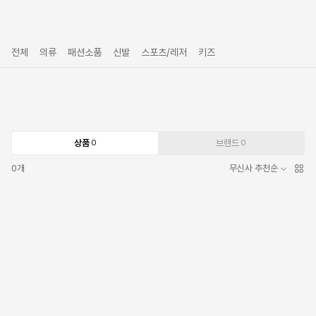
전체
의류
패션소품
신발
스포츠/레저
키즈
상품
브랜드
0
0
0
개
무신사 추천순