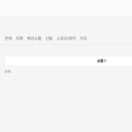
전체
의류
패션소품
신발
스포츠/레저
키즈
상품
0
0
개