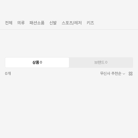
전체
의류
패션소품
신발
스포츠/레저
키즈
상품
브랜드
0
0
0
개
무신사 추천순