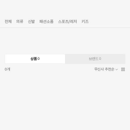
전체
의류
신발
패션소품
스포츠/레저
키즈
상품
브랜드
0
0
0
개
무신사 추천순