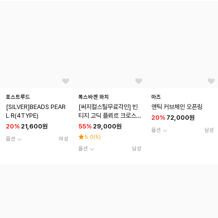
포스트루드
폭스바겐 와치
마즈
[SILVER]BEADS PEAR
[써지컬스틸무료각인] 빈
앤틱 커브체인 오픈링
L R(4TYPE)
티지 고딕 플뢰르 크로스
20
%
72,000원
엠보 링
20
%
21,600원
55
%
29,000원
옵션
남성
5.0
(
5
)
옵션
여성
옵션
남성