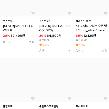
포스트루드
포스트루드
블레스드 뷸렛
[SILVER]SV BALL FLO
[SILVER] 65 FLAT R (2
ss-피어싱 모티브 오픈 링
WER R
COLORS)
3/4mm_silver/black
20
%
50,400원
20
%
64,800원
69
%
12,120원
옵션비 별도
옵션비 별도
옵션
여성
5.0
(
2
)
4.4
(
7
)
옵션
여성
옵션
공용
랜덤오프
세인트스코트런던
포스트루드