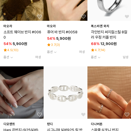
아오라
아오라
폭스바겐 와치
소프트 웨이브 반지 #006
퓨어 바 반지 #0058
각인반지 써지컬스틸 8컬
0
러 우정 커플 반지
54
%
5,900원
54
%
5,900원
68
%
12,900원
3.7
(
3
)
4.5
(
10
)
4.7
(
14
)
옵션
여성
옵션
여성
옵션
남성
디모멘트
탠디
다나버튼
Hani 은반지 (925실버)
시그니쳐 실버925 링 반
스파클 심포니 반지