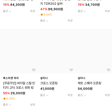
지 TDR202 실버
15
%
44,200원
19
%
34,700원
47
%
99,900원
옵션
여성
옵션
여성
5.0
(
4
)
옵션
여성
폭스바겐 와치
설타나
설타나
[무료각인] 써지컬 스틸 빈
크로스 오픈링
매트 스퀘어 오픈링
티지 고딕 크로스 유화 링
41,000원
54,000원
55
%
29,000원
옵션
여성
옵션
여성
4.0
(
5
)
옵션
남성