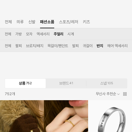
전체
의류
신발
패션소품
스포츠/레저
키즈
전체
가방
모자
액세서리
주얼리
시계
전체
팔찌
브로치/배지
목걸이/펜던트
발찌
귀걸이
반지
헤어 액세서리
상품
브랜드
스냅
752
41
105
752
개
무신사 추천순