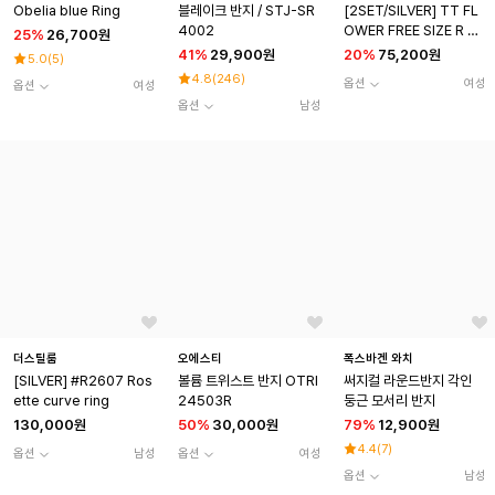
Obelia blue Ring
블레이크 반지 / STJ-SR
[2SET/SILVER] TT FL
4002
OWER FREE SIZE R SE
25
%
26,700원
T
41
%
29,900원
20
%
75,200원
5.0
(
5
)
4.8
(
246
)
옵션
여성
옵션
여성
옵션
남성
더스틸룸
오에스티
폭스바겐 와치
[SILVER] #R2607 Ros
볼륨 트위스트 반지 OTRI
써지컬 라운드반지 각인
ette curve ring
24503R
둥근 모서리 반지
130,000원
50
%
30,000원
79
%
12,900원
4.4
(
7
)
옵션
남성
옵션
여성
옵션
남성