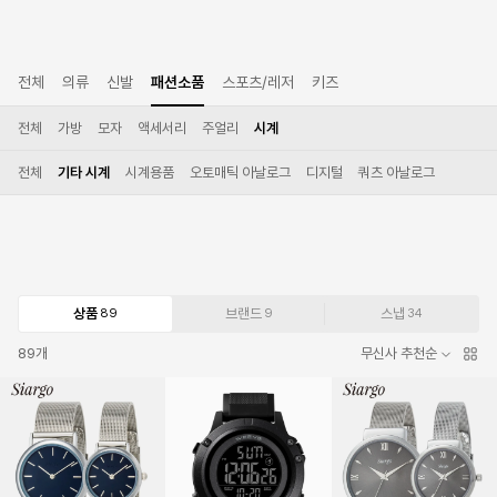
전체
의류
신발
패션소품
스포츠/레저
키즈
전체
가방
모자
액세서리
주얼리
시계
전체
기타 시계
시계용품
오토매틱 아날로그
디지털
쿼츠 아날로그
상품
브랜드
스냅
89
9
34
89
개
무신사 추천순