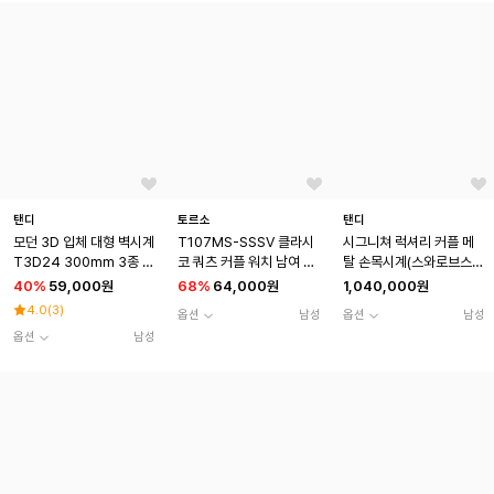
탠디
토르소
탠디
모던 3D 입체 대형 벽시계
T107MS-SSSV 클라시
시그니쳐 럭셔리 커플 메
T3D24 300mm 3종 택
코 쿼츠 커플 워치 남여 메
탈 손목시계(스와로브스키
1
탈 시계
식입) T-3915 로즈골드
40
%
59,000원
68
%
64,000원
1,040,000원
남여세트
4.0
(
3
)
옵션
남성
옵션
남성
옵션
남성