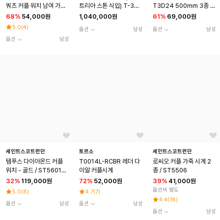
쿼츠 커플 워치 남여 가죽
트리아 스톤 식입) T-390
T3D24 500mm 3종 택
시계
9 로즈골드콤비 남여세트
1
68
%
54,000원
1,040,000원
61
%
69,000원
5.0
(
4
)
옵션
남성
옵션
남성
옵션
남성
세인트스코트런던
토르소
세인트스코트런던
템푸스 다이아몬드 커플
T0014L-RCBR 레더 다
로씨오 커플 가죽 시계 2
워치 - 골드 / ST5601M
이알 커플시계
종 / ST5506
F-GSS
32
%
119,000원
72
%
52,000원
39
%
41,000원
옵션비 별도
5.0
(
8
)
4.7
(
7
)
4.4
(
18
)
옵션
남성
옵션
남성
옵션
남성