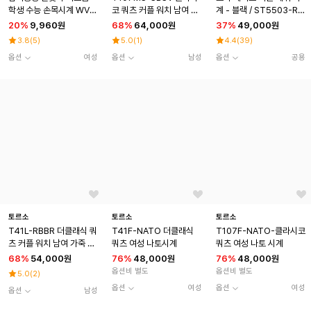
학생 수능 손목시계 WV1
코 쿼츠 커플 워치 남여 메
계 - 블랙 / ST5503-RB
419
탈 시계
B
20
%
9,960원
68
%
64,000원
37
%
49,000원
3.8
(
5
)
5.0
(
1
)
4.4
(
39
)
옵션
여성
옵션
남성
옵션
공용
토르소
토르소
토르소
T41L-RBBR 더클래식 쿼
T41F-NATO 더클래식
T107F-NATO-클라시코
츠 커플 워치 남여 가죽 시
쿼츠 여성 나토시계
쿼츠 여성 나토 시계
계
68
%
54,000원
76
%
48,000원
76
%
48,000원
옵션비 별도
옵션비 별도
5.0
(
2
)
옵션
여성
옵션
여성
옵션
남성