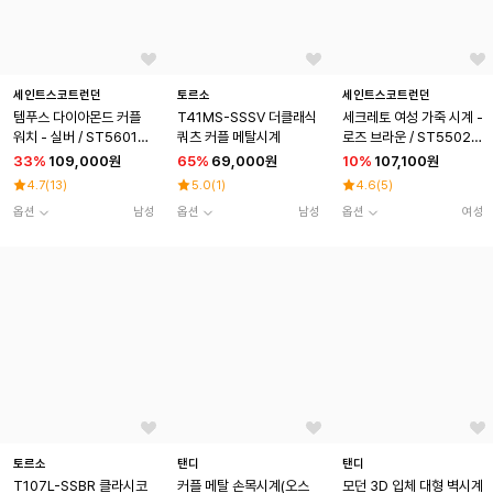
세인트스코트런던
토르소
세인트스코트런던
템푸스 다이아몬드 커플
T41MS-SSSV 더클래식
세크레토 여성 가죽 시계 -
워치 - 실버 / ST5601M
쿼츠 커플 메탈시계
로즈 브라운 / ST5502F
F-SSS
-RSC
33
%
109,000원
65
%
69,000원
10
%
107,100원
4.7
(
13
)
5.0
(
1
)
4.6
(
5
)
옵션
남성
옵션
남성
옵션
여성
토르소
탠디
탠디
T107L-SSBR 클라시코
커플 메탈 손목시계(오스
모던 3D 입체 대형 벽시계