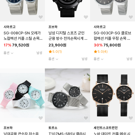
시아르고
조브하
시아르고
SG-008CP-SN 오레가
남성 디지털 스포츠 군인
SG-003CP-SG 클로브
노컬렉션 커플 스틸 손목
군용 방수 전자손목시계 1
컬렉션 커플 우정 손목 시
시계
508
계
17
%
79,520원
23,900원
30
%
75,800원
5.0
(
1
)
5.0
(
4
)
옵션
남성
옵션
남성
옵션
남성
조브하
토르소
세인트스코트런던
남여공용 큰숫자 저소음
T107MS-SBSV 클라시
노바 데이트 커플 메쉬 시