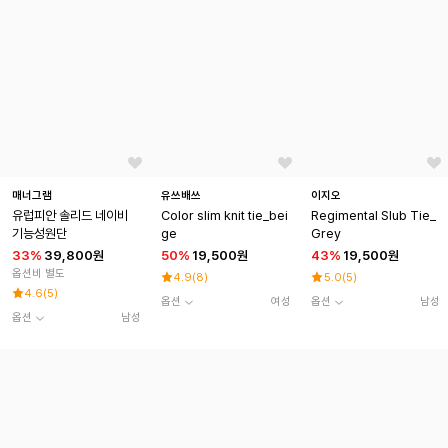
매너그램
유쓰배쓰
이지오
유럽피안 솔리드 네이비
Color slim knit tie_bei
Regimental Slub Tie_
기능성원단
ge
Grey
33
%
39,800원
50
%
19,500원
43
%
19,500원
옵션비 별도
4.9
(
8
)
5.0
(
5
)
4.6
(
5
)
옵션
여성
옵션
남성
옵션
남성