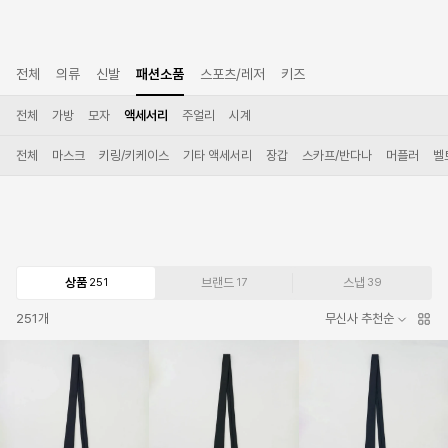
전체
의류
신발
패션소품
스포츠/레저
키즈
전체
가방
모자
액세서리
주얼리
시계
전체
마스크
키링/키케이스
기타 액세서리
장갑
스카프/반다나
머플러
벨
상품
브랜드
스냅
251
17
39
251
개
무신사 추천순