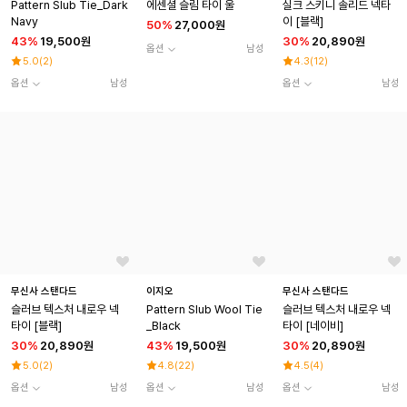
Pattern Slub Tie_Dark
에센셜 슬림 타이 울
실크 스키니 솔리드 넥타
Navy
이 [블랙]
50
%
27,000원
43
%
19,500원
30
%
20,890원
옵션
남성
5.0
(
2
)
4.3
(
12
)
옵션
남성
옵션
남성
무신사 스탠다드
이지오
무신사 스탠다드
슬러브 텍스처 내로우 넥
Pattern Slub Wool Tie
슬러브 텍스처 내로우 넥
타이 [블랙]
_Black
타이 [네이비]
30
%
20,890원
43
%
19,500원
30
%
20,890원
5.0
(
2
)
4.8
(
22
)
4.5
(
4
)
옵션
남성
옵션
남성
옵션
남성