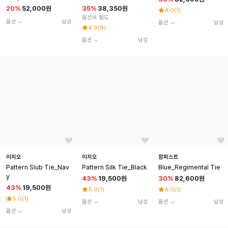
20
%
52,000원
35
%
38,350원
4.0
(
1
)
옵션비 별도
옵션
남성
옵션
남성
4.9
(
9
)
옵션
남성
이지오
이지오
암피스트
Pattern Slub Tie_Nav
Pattern Silk Tie_Black
Blue_Regimental Tie
y
43
%
19,500원
30
%
82,600원
43
%
19,500원
5.0
(
1
)
4.0
(
1
)
5.0
(
1
)
옵션
남성
옵션
남성
옵션
남성