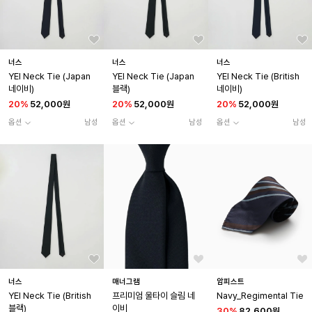
너스
너스
너스
YEI Neck Tie (Japan
YEI Neck Tie (Japan
YEI Neck Tie (British
네이비)
블랙)
네이비)
20
%
52,000원
20
%
52,000원
20
%
52,000원
옵션
남성
옵션
남성
옵션
남성
너스
매너그램
암피스트
YEI Neck Tie (British
프리미엄 울타이 슬림 네
Navy_Regimental Tie
블랙)
이비
30
%
82,600원