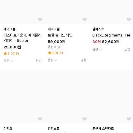
매너그램
매너그램
암피스트
에스티브라운 핀 페이즐리
트윌 솔리드 와인
Black_Regimental Tie
넥타이 - 5color
59,000원
30
%
82,600원
29,000원
옵션비 별도
옵션
남성
5.0
(
15
)
5.0
(
19
)
옵션
남성
옵션
남성
이지오
암피스트
무신사 스탠다드