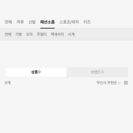
전체
의류
신발
패션소품
스포츠/레저
키즈
전체
가방
모자
주얼리
액세서리
시계
상품
브랜드
0
0
0
개
무신사 추천순