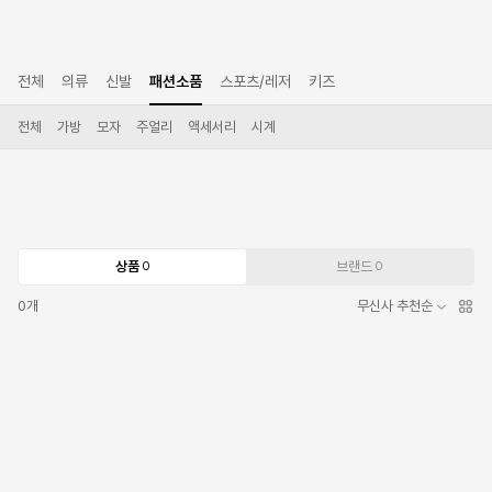
전체
의류
신발
패션소품
스포츠/레저
키즈
전체
가방
모자
주얼리
액세서리
시계
상품
브랜드
0
0
0
개
무신사 추천순