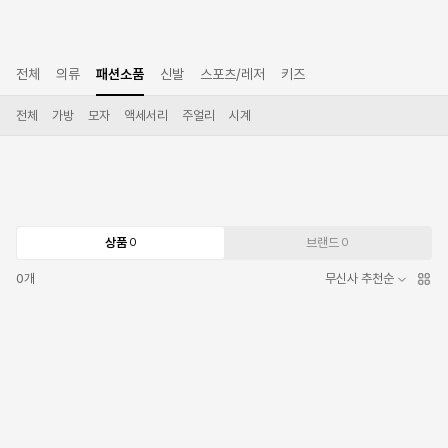
전체
의류
패션소품
신발
스포츠/레저
키즈
전체
가방
모자
액세서리
주얼리
시계
상품
브랜드
0
0
0
개
무신사 추천순