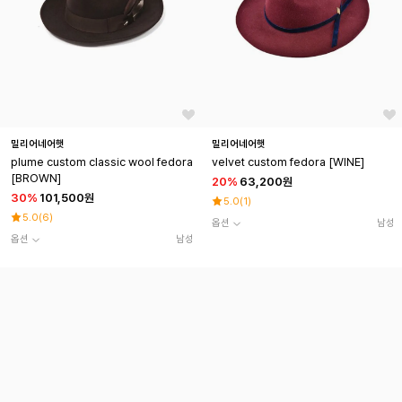
밀리어네어햇
밀리어네어햇
plume custom classic wool fedora
velvet custom fedora [WINE]
[BROWN]
20
%
63,200원
30
%
101,500원
5.0
(
1
)
5.0
(
6
)
옵션
남성
옵션
남성