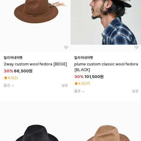
밀리어네어햇
밀리어네어햇
2way custom wool fedora [BEIGE]
plume custom classic wool fedora
[BLACK]
30
%
66,500원
30
%
101,500원
4.5
(
2
)
4.9
(
17
)
옵션
남성
옵션
남성