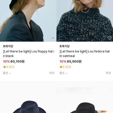
포에지담
포에지담
[Let there be light] Lou floppy hat i
[Let there be light] Lou fedora hat
n black
in oatmeal
10
%
80,100원
10
%
85,500원
5.0
(
1
)
5.0
(
2
)
옵션
여성
옵션
여성