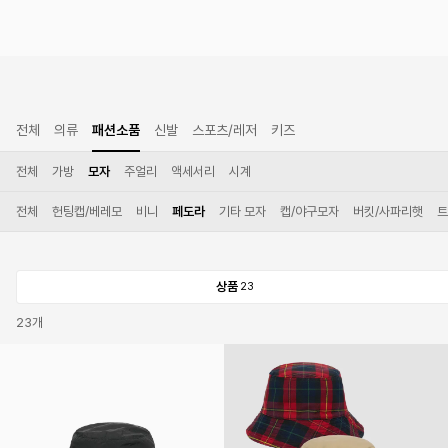
전체
의류
패션소품
신발
스포츠/레저
키즈
전체
가방
모자
주얼리
액세서리
시계
전체
헌팅캡/베레모
비니
페도라
기타 모자
캡/야구모자
버킷/사파리햇
트
상품
23
23
개