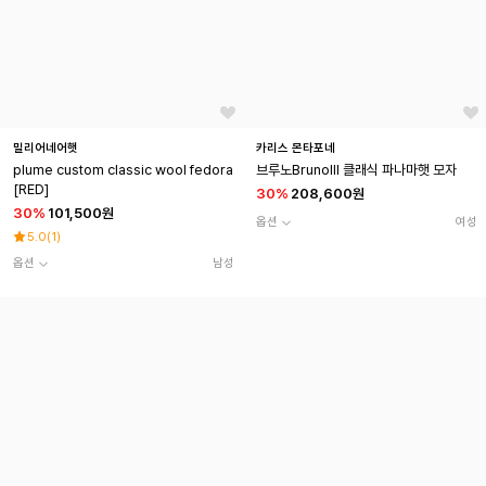
밀리어네어햇
카리스 몬타포네
plume custom classic wool fedora
브루노BrunoIII 클래식 파나마햇 모자
[RED]
30
%
208,600원
30
%
101,500원
옵션
여성
5.0
(
1
)
옵션
남성