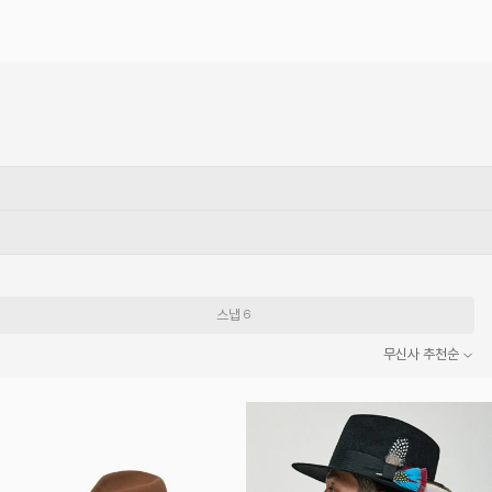
스냅
6
무신사 추천순