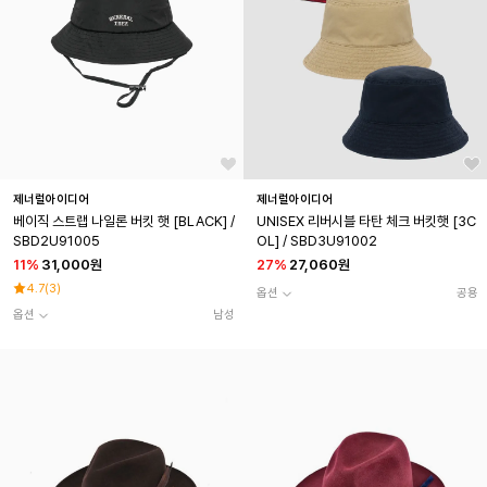
제너럴아이디어
제너럴아이디어
베이직 스트랩 나일론 버킷 햇 [BLACK] /
UNISEX 리버시블 타탄 체크 버킷햇 [3C
SBD2U91005
OL] / SBD3U91002
11
%
31,000원
27
%
27,060원
4.7
(
3
)
옵션
공용
옵션
남성