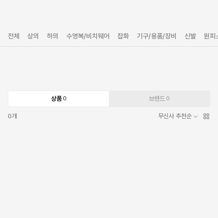
전체
상의
하의
수영복/비치웨어
잡화
기구/용품/장비
신발
원피
상품
브랜드
0
0
0
개
무신사 추천순