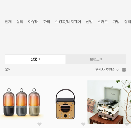
전체
상의
아우터
하의
수영복/비치웨어
신발
스커트
가방
잡
상품
브랜드
3
3
3
개
무신사 추천순