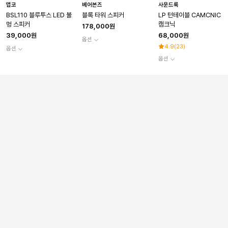
앱코
베어본즈
사운드룩
BSL110 블루투스 LED 불
블록 타워 스피커
LP 턴테이블 CAMCNIC
멍 스피커
캠크닉
178,000원
39,000원
68,000원
옵션
4.9
(
23
)
옵션
옵션