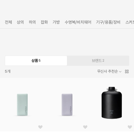
전체
상의
하의
잡화
가방
수영복/비치웨어
기구/용품/장비
스커
상품
브랜드
5
2
5
개
무신사 추천순