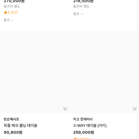
270,000원
219,000원
옵션비 별도
옵션비 별도
5.0
(
7
)
옵션
옵션
빈슨메시프
카고 컨테이너
파즐 메쉬 폴딩 테이블
3-WAY 테이블 (카키)
90,800원
259,000원