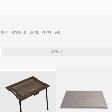
품/장비
상하의세트
스커트
아우터
신발
브랜드
41