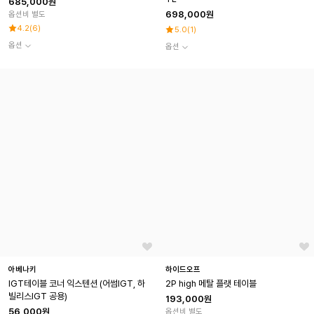
685,000원
698,000원
옵션비 별도
4.2
(
6
)
5.0
(
1
)
옵션
옵션
아베나키
하이드오프
IGT테이블 코너 익스텐션 (어썸IGT, 하
2P high 메탈 플랫 테이블
빌리스IGT 공용)
193,000원
56,000원
옵션비 별도