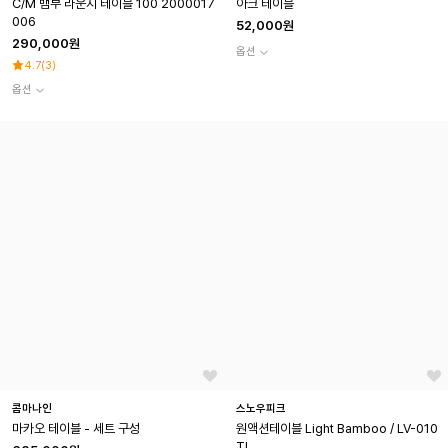
C/M 뱀부 라운지 테이블 100 2000017
아크 테이블
006
52,000원
290,000원
옵션
4.7
(
3
)
옵션
콤마나인
스노우피크
마카오 테이블 - 세트 구성
원액션테이블 Light Bamboo / LV-010
TL