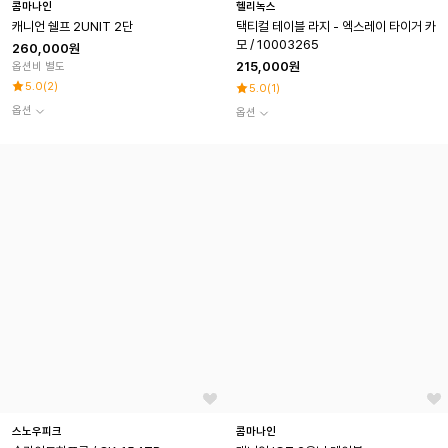
콤마나인
헬리녹스
캐니언 쉘프 2UNIT 2단
택티컬 테이블 라지 - 엑스레이 타이거 카
모 / 10003265
260,000원
215,000원
옵션비 별도
5.0
(
2
)
5.0
(
1
)
옵션
옵션
스노우피크
콤마나인