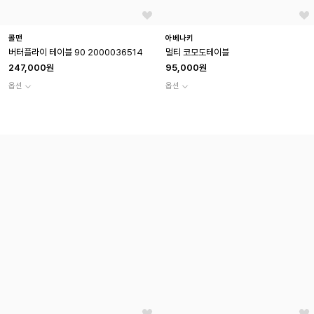
콜맨
아베나키
버터플라이 테이블 90 2000036514
멀티 코모도테이블
247,000원
95,000원
옵션
옵션