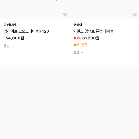
아베나키
코베아
업라이트 코모도테이블R 120
와일드 임팩트 퓨전 테이블
154,000원
10
%
61,200원
5.0
(
7
)
옵션
옵션