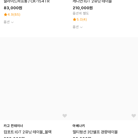
슬라이드하프롱 / CK-154TR
캐니언 IGT 2유닛 테이블
83,000원
210,000원
옵션비 별도
4.9
(
85
)
5.0
(
4
)
옵션
옵션
카고 컨테이너
아베나키
컴포트 IGT 2유닛 테이블_블랙
멀티펑션 3단쉘프 경량테이블