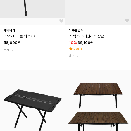
아베나키
브루클린웍스
코모도테이블 버너거치대
Z-박스 스테인리스 상판
58,000원
10
%
35,100원
5.0
(
1
)
옵션
옵션