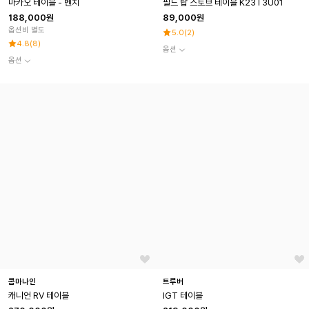
마카오 테이블 - 벤치
필드 탑 스토브 테이블 K23T3U01
188,000원
89,000원
옵션비 별도
5.0
(
2
)
4.8
(
8
)
옵션
옵션
콤마나인
트루버
캐니언 RV 테이블
IGT 테이블