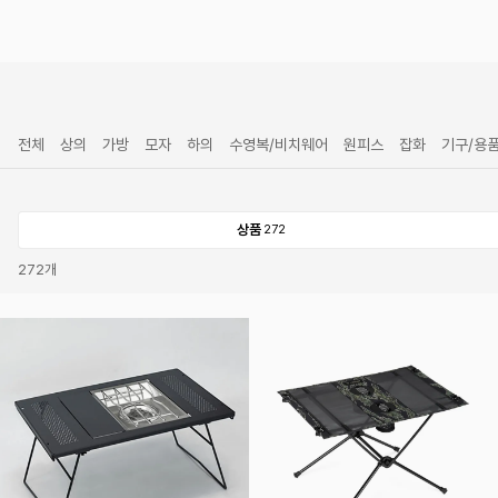
전체
상의
가방
모자
하의
수영복/비치웨어
원피스
잡화
기구/용
상품
272
272
개