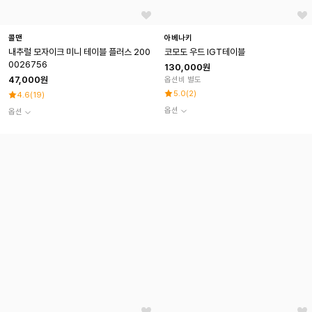
콜맨
아베나키
내추럴 모자이크 미니 테이블 플러스 200
코모도 우드 IGT테이블
0026756
130,000원
47,000원
옵션비 별도
5.0
(
2
)
4.6
(
19
)
옵션
옵션