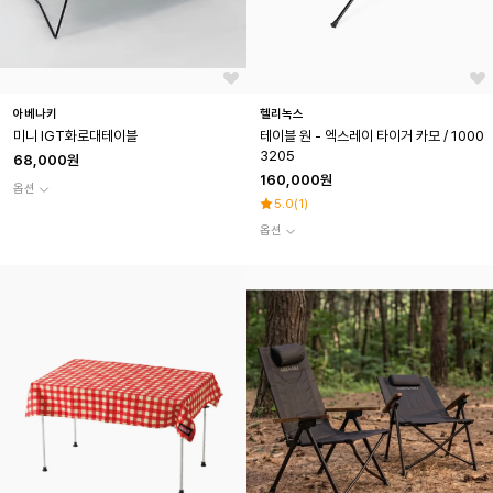
아베나키
헬리녹스
미니 IGT화로대테이블
테이블 원 - 엑스레이 타이거 카모 / 1000
3205
68,000원
160,000원
옵션
5.0
(
1
)
옵션