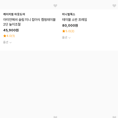
케이지엠 아웃도어
미니멀웍스
아이언메쉬 슬림 미니 접이식 캠핑테이블
테이블 소반 프레임
2단 높이조절
80,000원
45,900원
5.0
(
2
)
4.0
(
1
)
옵션
옵션