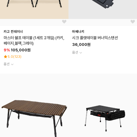
카고 컨테이너
아베나키
마스터 쉘프 테이블 (1세트 2개입) (카키,
시크 플랫테이블 버너익스텐션
베이지,블랙,그레이)
36,000원
9
%
105,000원
옵션
5.0
(
123
)
옵션