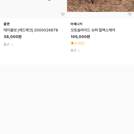
콜맨
아베나키
테이블보 (레드체크) 2000026878
오토슬라이드 슈퍼 릴렉스체어
38,000원
105,000원
5.0
(
2
)
옵션
옵션