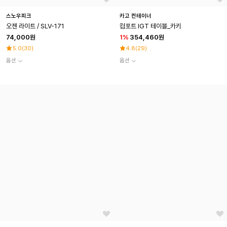
스노우피크
카고 컨테이너
오젠 라이트 / SLV-171
컴포트 IGT 테이블_카키
74,000원
1
%
354,460원
5.0
(
30
)
4.8
(
29
)
옵션
옵션