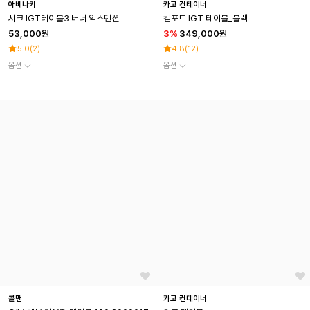
아베나키
카고 컨테이너
시크 IGT테이블3 버너 익스텐션
컴포트 IGT 테이블_블랙
53,000원
3
%
349,000원
5.0
(
2
)
4.8
(
12
)
옵션
옵션
콜맨
카고 컨테이너