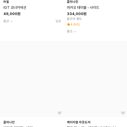
아필
콤마나인
IGT 코너커넥션
마카오 테이블 - 사이드
49,000원
334,000원
옵션비 별도
옵션
남성
4.8
(
5
)
옵션
콤마나인
케이지엠 아웃도어