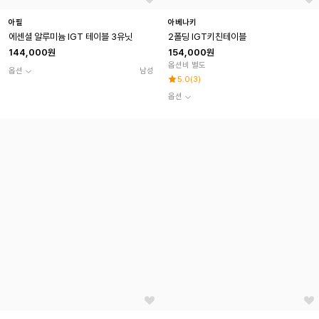
아필
아베나키
에센셜 알루미늄 IGT 테이블 3유닛
2폴딩 IGT키친테이블
144,000원
154,000원
옵션비 별도
옵션
남성
5.0
(
3
)
옵션