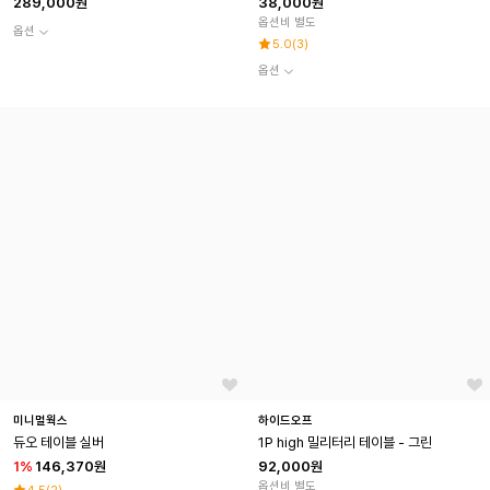
289,000원
38,000원
옵션비 별도
옵션
5.0
(
3
)
옵션
미니멀웍스
하이드오프
듀오 테이블 실버
1P high 밀리터리 테이블 - 그린
1
%
146,370원
92,000원
옵션비 별도