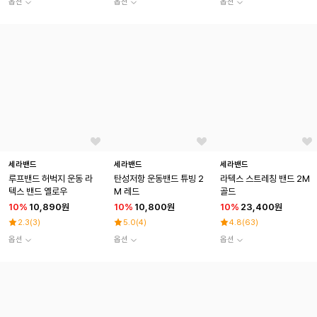
옵션
옵션
옵션
세라밴드
세라밴드
세라밴드
루프밴드 허벅지 운동 라
탄성저항 운동밴드 튜빙 2
라텍스 스트레칭 밴드 2M
텍스 밴드 옐로우
M 레드
골드
10
%
10,890원
10
%
10,800원
10
%
23,400원
2.3
(
3
)
5.0
(
4
)
4.8
(
63
)
옵션
옵션
옵션