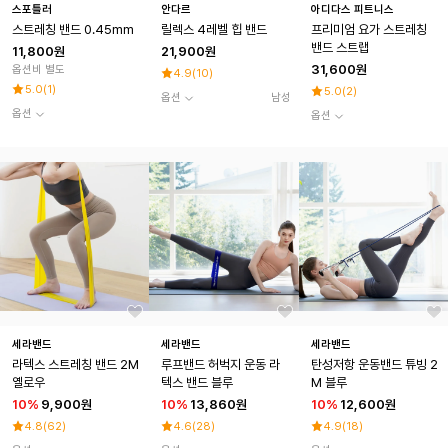
스포틀러
안다르
아디다스 피트니스
스트레칭 밴드 0.45mm
릴렉스 4레벨 힙 밴드
프리미엄 요가 스트레칭
밴드 스트랩
11,800원
21,900원
31,600원
옵션비 별도
4.9
(
10
)
5.0
(
1
)
5.0
(
2
)
옵션
남성
옵션
옵션
세라밴드
세라밴드
세라밴드
라텍스 스트레칭 밴드 2M
루프밴드 허벅지 운동 라
탄성저항 운동밴드 튜빙 2
옐로우
텍스 밴드 블루
M 블루
10
%
9,900원
10
%
13,860원
10
%
12,600원
4.8
(
62
)
4.6
(
28
)
4.9
(
18
)