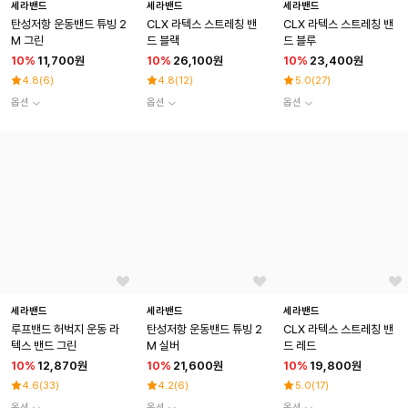
세라밴드
세라밴드
세라밴드
탄성저항 운동밴드 튜빙 2
CLX 라텍스 스트레칭 밴
CLX 라텍스 스트레칭 밴
M 그린
드 블랙
드 블루
10
%
11,700원
10
%
26,100원
10
%
23,400원
4.8
(
6
)
4.8
(
12
)
5.0
(
27
)
옵션
옵션
옵션
세라밴드
세라밴드
세라밴드
루프밴드 허벅지 운동 라
탄성저항 운동밴드 튜빙 2
CLX 라텍스 스트레칭 밴
텍스 밴드 그린
M 실버
드 레드
10
%
12,870원
10
%
21,600원
10
%
19,800원
4.6
(
33
)
4.2
(
6
)
5.0
(
17
)
옵션
옵션
옵션