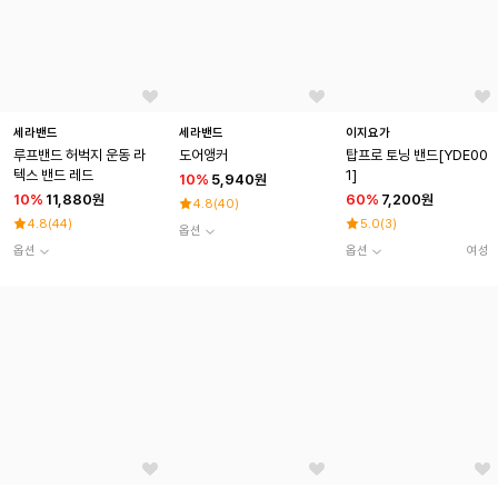
세라밴드
세라밴드
이지요가
루프밴드 허벅지 운동 라
도어앵커
탑프로 토닝 밴드[YDE00
텍스 밴드 레드
1]
10
%
5,940원
10
%
11,880원
60
%
7,200원
4.8
(
40
)
4.8
(
44
)
5.0
(
3
)
옵션
옵션
옵션
여성