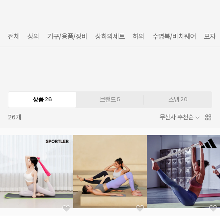
전체
상의
기구/용품/장비
상하의세트
하의
수영복/비치웨어
모자
상품
브랜드
스냅
26
5
20
26
개
무신사 추천순