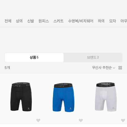
전체
상의
신발
원피스
스커트
수영복/비치웨어
하의
모자
아
상품
브랜드
5
2
5
개
무신사 추천순