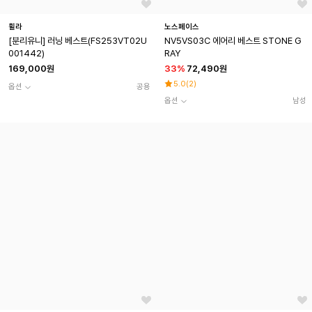
휠라
노스페이스
[분리유니] 러닝 베스트(FS253VT02U
NV5VS03C 에어리 베스트 STONE G
001442)
RAY
169,000원
33
%
72,490원
5.0
(
2
)
옵션
공용
옵션
남성