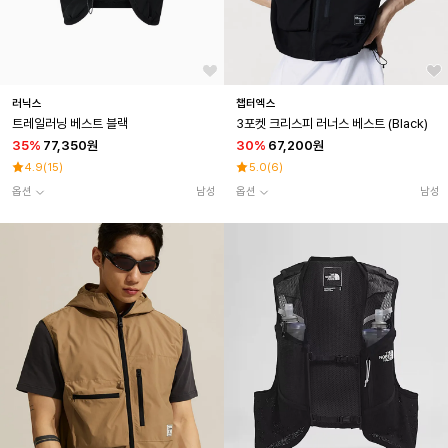
러닉스
챕터엑스
트레일러닝 베스트 블랙
3포켓 크리스피 러너스 베스트 (Black)
35
%
77,350원
30
%
67,200원
4.9
(
15
)
5.0
(
6
)
옵션
남성
옵션
남성