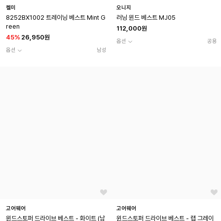
켈미
오니지
8252BX1002 트레이닝 베스트 Mint G
러닝 윈드 베스트 MJ05
reen
112,000원
45
%
26,950원
옵션
공용
옵션
남성
고어웨어
고어웨어
윈드스토퍼 드라이브 베스트 - 화이트 (남
윈드스토퍼 드라이브 베스트 - 랩 그레이