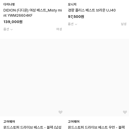
다이나핏
오니지
DIDION (디디온) 여성 베스트_Misty mi
경량 플리스 베스트 브라운 UJ40
nt YWM26604KF
97,500원
139,000원
옵션
남성
옵션
여성
고어웨어
고어웨어
윈드스토퍼 드라이브 베스트 - 블랙 (남성
윈드스토퍼 드라이브 베스트 우먼 - 블랙