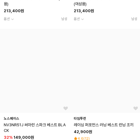
용)
(여성용)
213,400원
213,400원
옵션
남성
옵션
남성
노스페이스
타임투런
NV3NR51J 써마런 스파크 베스트 BLA
레이싱 퍼포먼스 러닝 베스트 런닝 조끼
CK
42,900원
32
%
149,000원
4.6
(
12
)