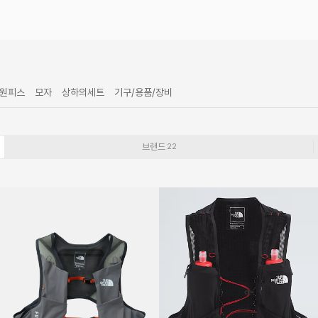
원피스
모자
상하의세트
기구/용품/장비
브랜드
22