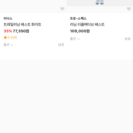
러닉스
프로-스펙스
트레일러닝 베스트 화이트
러닝 리플렉티브 베스트
35
%
77,350원
109,000원
5.0
(
4
)
옵션
남성
옵션
남성