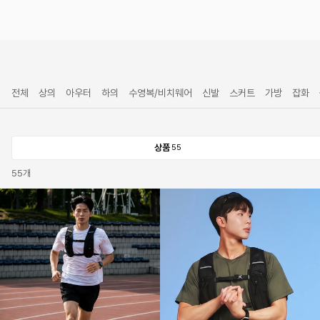
전체
상의
아우터
하의
수영복/비치웨어
신발
스커트
가방
잡화
상품
55
55
개