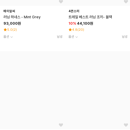
에이알씨
4몬스터
러닝 하네스 - Mint Grey
트레일 베스트 러닝 조끼- 블랙
93,000원
10
%
44,100원
5.0
(
2
)
4.8
(
20
)
옵션
남성
옵션
남성