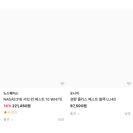
노스페이스
오니지
NA5AS31B 서밋 런 베스트 10 WHITE
경량 플리스 베스트 블랙 UJ40
14
%
221,450원
97,500원
4.0
(
2
)
옵션
남성
옵션
남성