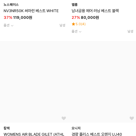
노스페이스
밸롭
NV3NR50K 써마런 베스트 WHITE
남녀공용 에어 러닝 베스트 블랙
37
%
119,000원
27
%
80,000원
5.0
(
4
)
옵션
남성
옵션
남성
칼렉
오니지
WOMENS AIR BLADE GILET (ATHL
경량 플리스 베스트 오렌지 UJ40