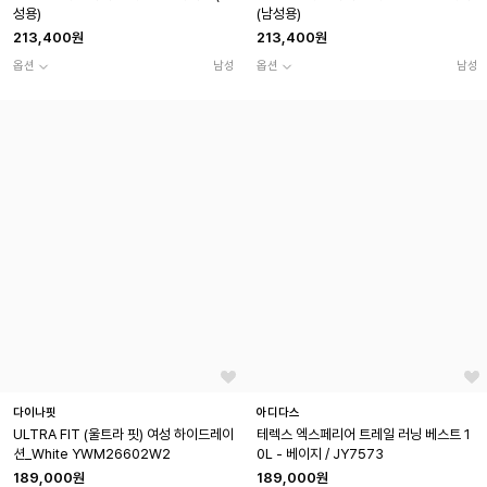
성용)
(남성용)
213,400원
213,400원
옵션
남성
옵션
남성
다이나핏
아디다스
ULTRA FIT (울트라 핏) 여성 하이드레이
테렉스 엑스페리어 트레일 러닝 베스트 1
션_White YWM26602W2
0L - 베이지 / JY7573
189,000원
189,000원