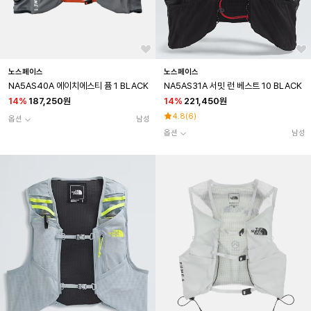
노스페이스
노스페이스
NA5AS40A 에이치에스티 퓸 1 BLACK
NA5AS31A 서밋 런 베스트 10 BLACK
14
%
187,250원
14
%
221,450원
4.8
(
6
)
옵션
남성
옵션
남성