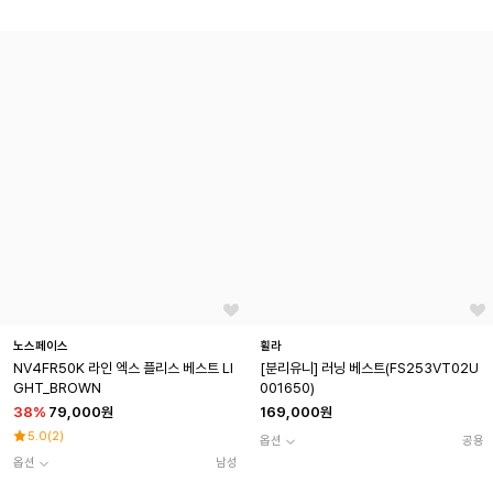
노스페이스
휠라
NV4FR50K 라인 엑스 플리스 베스트 LI
[분리유니] 러닝 베스트(FS253VT02U
GHT_BROWN
001650)
38
%
79,000원
169,000원
5.0
(
2
)
옵션
공용
옵션
남성