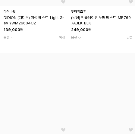
다이나핏
투타임즈유
DIDION (디디온) 여성 베스트_Light Gr
(남성) 인슐레이션 푸퍼 베스트_MR769
ey YWM26604C2
7ABLK-BLK
139,000원
249,000원
옵션
여성
옵션
남성