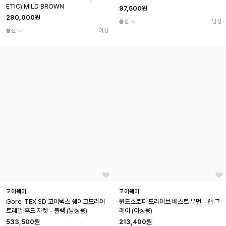
ETIC) MILD BROWN
97,500원
290,000원
옵션
남성
옵션
여성
고어웨어
고어웨어
Gore-TEX SD 고어텍스 쉐이크드라이
윈드스토퍼 드라이브 베스트 우먼 - 랩 그
트레일 후드 자켓 - 블랙 (남성용)
레이 (여성용)
533,500원
213,400원