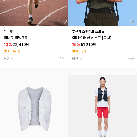
러너핏
무신사 스탠다드 스포츠
러너핏 러닝조끼
에센셜 러닝 베스트 [블랙]
10
%
22,410원
15
%
51,210원
4.6
(
49
)
4.9
(
7
)
옵션
남성
옵션
공용