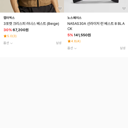
챕터엑스
노스페이스
3포켓 크리스피 러너스 베스트 (Beige)
NA5AS30A 선라이저 런 베스트 8 BLA
CK
30
%
67,200원
5
%
141,550원
5.0
(
3
)
4.8
(
4
)
옵션
남성
옵션
남성