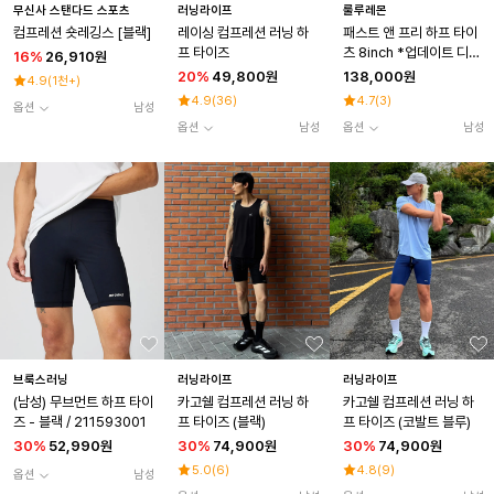
무신사 스탠다드 스포츠
러닝라이프
룰루레몬
컴프레션 숏레깅스 [블랙]
레이싱 컴프레션 러닝 하
패스트 앤 프리 하프 타이
프 타이즈
츠 8inch *업데이트 디자
16
%
26,910원
인 TRNV TRNV
20
%
49,800원
138,000원
4.9
(
1천+
)
4.9
(
36
)
4.7
(
3
)
옵션
남성
옵션
남성
옵션
남성
브룩스러닝
러닝라이프
러닝라이프
(남성) 무브먼트 하프 타이
카고쉘 컴프레션 러닝 하
카고쉘 컴프레션 러닝 하
즈 - 블랙 / 211593001
프 타이즈 (블랙)
프 타이즈 (코발트 블루)
30
%
52,990원
30
%
74,900원
30
%
74,900원
5.0
(
6
)
4.8
(
9
)
옵션
남성