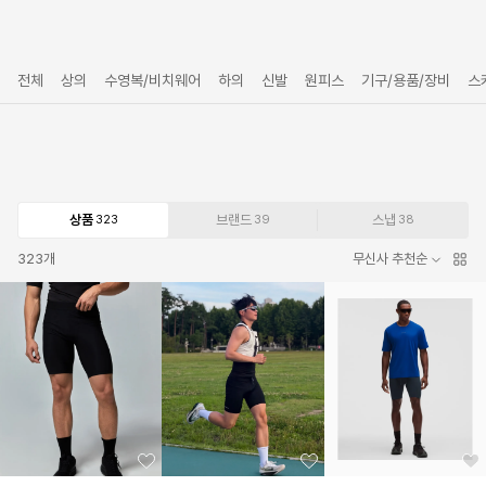
전체
상의
수영복/비치웨어
하의
신발
원피스
기구/용품/장비
스
상품
브랜드
스냅
323
39
38
323
개
무신사 추천순