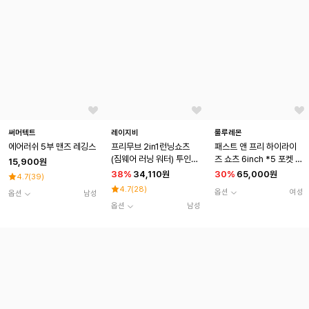
써머텍트
레이지비
룰루레몬
에어러쉬 5부 맨즈 레깅스
프리무브 2in1런닝쇼츠
패스트 앤 프리 하이라이
(짐웨어 러닝 워터) 투인원
즈 쇼츠 6inch *5 포켓 L
15,900원
남성5부 레깅스 M 반바지
OTU
38
%
34,110원
30
%
65,000원
4.7
(
39
)
(2컬러)
4.7
(
28
)
옵션
여성
옵션
남성
옵션
남성