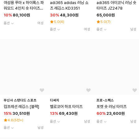
여성용 푸마 x 하이록스 파
adi365 adidas 러닝 쇼
adi365 아이코닉 러닝 숏
워모드 4인치 숏 타이츠 -
츠 레깅스 KD3351
타이츠 JZ2478
푸마 블랙 / 529151-01
10
%
80,100원
30
%
48,300원
65,000원
5.0
(
4
)
5.0
(
7
)
옵션
여성
옵션
여성
옵션
남성
무신사 스탠다드 스포츠
디써지
프로-스펙스
컴프레션 레깅스 [블랙]
벨로코어 하프 타이즈
포켓 숏 러닝 타이츠
15
%
30,510원
13
%
69,430원
60
%
23,600원
4.8
(
5천+
)
옵션
남성
옵션
남성
옵션
남성