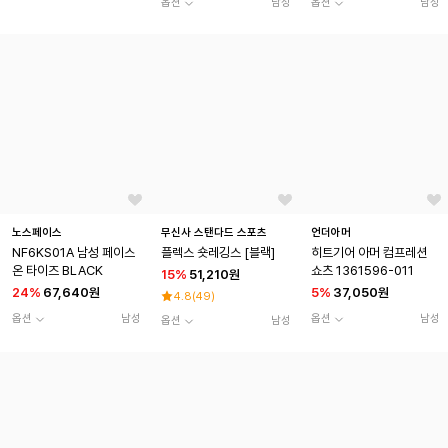
옵션
남성
옵션
남성
노스페이스
무신사 스탠다드 스포츠
언더아머
NF6KS01A 남성 페이스
플렉스 숏레깅스 [블랙]
히트기어 아머 컴프레션
온 타이즈 BLACK
쇼츠 1361596-011
15
%
51,210원
24
%
67,640원
5
%
37,050원
4.8
(
49
)
옵션
남성
옵션
남성
옵션
남성