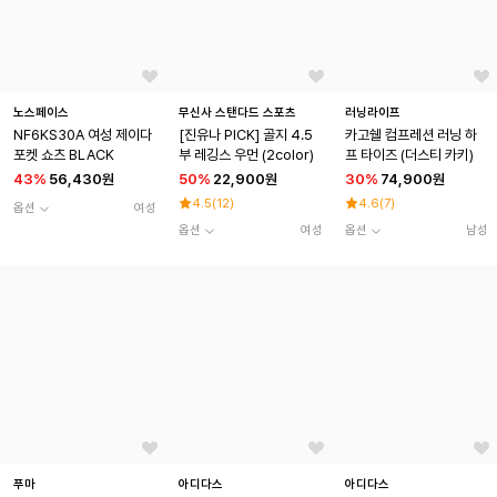
노스페이스
무신사 스탠다드 스포츠
러닝라이프
NF6KS30A 여성 제이다
[진유나 PICK] 골지 4.5
카고쉘 컴프레션 러닝 하
포켓 쇼츠 BLACK
부 레깅스 우먼 (2color)
프 타이즈 (더스티 카키)
43
%
56,430원
50
%
22,900원
30
%
74,900원
4.5
(
12
)
4.6
(
7
)
옵션
여성
옵션
여성
옵션
남성
푸마
아디다스
아디다스