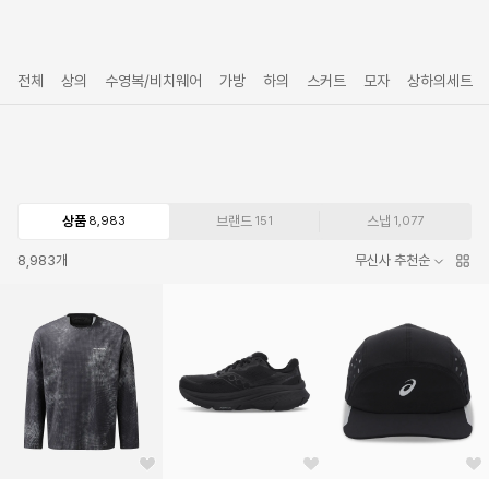
전체
상의
수영복/비치웨어
가방
하의
스커트
모자
상하의세트
상품
브랜드
스냅
8,983
151
1,077
8,983
개
무신사 추천순