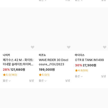
나이키
미즈노
아디다스
페가수스 42 M - 화이트:
WAVE RIDER 30 Discl
OTR B TANK IN1499
미네랄 슬레이트:하이퍼
osure_J1GU2623
30
%
27,300원
핑크:블랙 / IB1873-110
28
%
121,680원
199,000원
4.8
(
59
)
5.0
(
140
)
5.0
(
1
)
옵션
남성
옵션
남성
옵션
남성