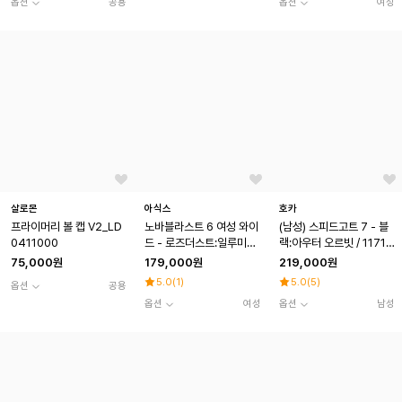
옵션
공용
옵션
여성
살로몬
아식스
호카
프라이머리 볼 캡 V2_LD
노바블라스트 6 여성 와이
(남성) 스피드고트 7 - 블
0411000
드 - 로즈더스트:일루미네
랙:아우터 오르빗 / 11719
이트옐로우 / 1012C007
28-BCKT
75,000원
179,000원
219,000원
-700
5.0
(
1
)
5.0
(
5
)
옵션
공용
옵션
여성
옵션
남성