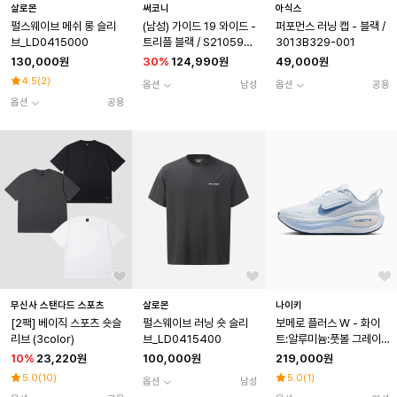
살로몬
써코니
아식스
펄스웨이브 메쉬 롱 슬리
(남성) 가이드 19 와이드 -
퍼포먼스 러닝 캡 - 블랙 /
브_LD0415000
트리플 블랙 / S21059-1
3013B329-001
01
130,000원
30
%
124,990원
49,000원
4.5
(
2
)
옵션
남성
옵션
공용
옵션
공용
무신사 스탠다드 스포츠
살로몬
나이키
[2팩] 베이직 스포츠 숏슬
펄스웨이브 러닝 숏 슬리
보메로 플러스 W - 화이
리브 (3color)
브_LD0415400
트:알루미늄:풋볼 그레이:
미스틱 네이비 / HV8154
10
%
23,220원
100,000원
219,000원
-108
5.0
(
10
)
5.0
(
1
)
옵션
남성