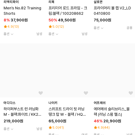
리액티파이
리복
살로몬
Men’s No.82 Training
프리미어 로드 프라임 - 크
프라이머리 볼 캡 V2_LD
Shorts
림:블랙 / 100208662
0410800
8
%
37,900원
50
%
49,500원
75,000원
4.9
(
13
)
5.0
(
12
)
옵션
공용
옵션
남성
옵션
남성
아디다스
나이키
어프레쉬
하이퍼부스트 런 러닝화
스위프트 드라이 핏 러닝
에어메쉬 슬리브리스_블
M - 블랙:화이트 / KK201
탱크 탑 W - 블랙 / HQ0
랙 (러닝 스윔 헬스)
0
621-010
219,000원
65,000원
46
%
20,900원
5.0
(
41
)
4.9
(
44
)
옵션
남성
옵션
여성
옵션
남성