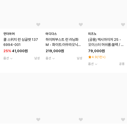
언더아머
아디다스
미즈노
쿨 스위치 런 싱글렛 137
하이퍼부스트 런 러닝화
(공용) 맥시마이저 25 -
6994-001
M - 화이트:아우라오닉스
오이스터 머쉬룸:블랙 / K1
/ KH8132
GA230005
25
%
41,000원
219,000원
79,000원
4.9
(
1천+
)
옵션
남성
옵션
남성
옵션
공용