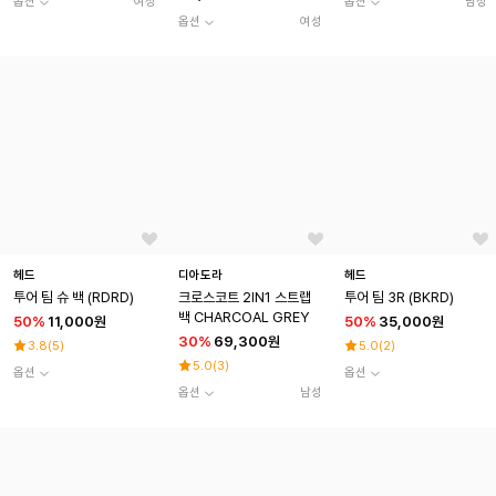
옵션
여성
옵션
남성
옵션
여성
헤드
디아도라
헤드
투어 팀 슈 백 (RDRD)
크로스코트 2IN1 스트랩
투어 팀 3R (BKRD)
백 CHARCOAL GREY
50
%
11,000원
50
%
35,000원
30
%
69,300원
3.8
(
5
)
5.0
(
2
)
5.0
(
3
)
옵션
옵션
옵션
남성