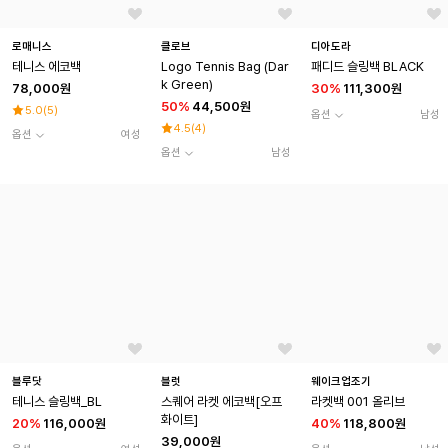
로매니스
클로브
디아도라
테니스 에코백
Logo Tennis Bag (Dar
패디드 슬링백 BLACK
k Green)
78,000원
30
%
111,300원
50
%
44,500원
5.0
(
5
)
옵션
남성
4.5
(
4
)
옵션
여성
옵션
남성
블루닷
블럿
웨이크업조기
테니스 슬링백_BL
스퀘어 라켓 에코백[오프
라켓백 001 올리브
화이트]
20
%
116,000원
40
%
118,800원
39,000원