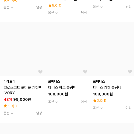
4.0
(
4
)
5.0
(
1
)
옵션
남성
옵션
남성
옵션
남성
디아도라
로매니스
로매니스
크로스코트 포터블 라켓백
테니스 하트 슬링백
테니스 라켓 슬링백
IVORY
108,000원
168,000원
48
%
99,000원
3.0
(
1
)
옵션
여성
5.0
(
1
)
옵션
여성
옵션
남성