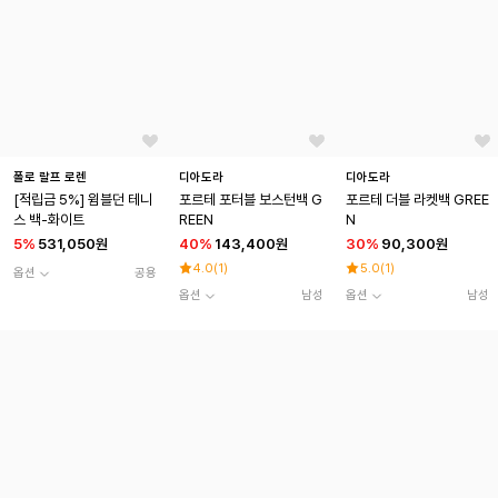
폴로 랄프 로렌
디아도라
디아도라
[적립금 5%] 윔블던 테니
포르테 포터블 보스턴백 G
포르테 더블 라켓백 GREE
스 백-화이트
REEN
N
5
%
531,050원
40
%
143,400원
30
%
90,300원
4.0
(
1
)
5.0
(
1
)
옵션
공용
옵션
남성
옵션
남성