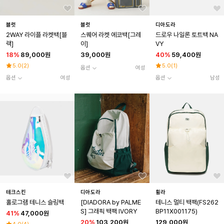
블럿
블럿
디아도라
2WAY 라이플 라켓백[블
스퀘어 라켓 에코백[그레
드로우 나일론 토트백 NA
랙]
이]
VY
18
%
89,000원
39,000원
40
%
59,400원
5.0
(
2
)
5.0
(
1
)
옵션
여성
옵션
여성
옵션
남성
테크스킨
디아도라
휠라
홀로그램 테니스 슬링백
[DIADORA by PALME
테니스 멀티 백팩(FS262
S] 그래픽 백팩 IVORY
BP11X001175)
41
%
47,000원
20
%
103,200원
129,000원