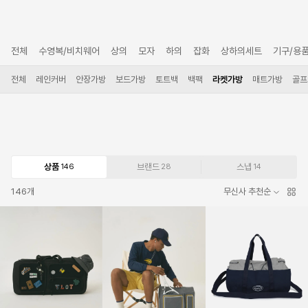
전체
수영복/비치웨어
상의
모자
하의
잡화
상하의세트
기구/용
전체
레인커버
안장가방
보드가방
토트백
백팩
라켓가방
매트가방
골프
상품
브랜드
스냅
146
28
14
146
개
무신사 추천순