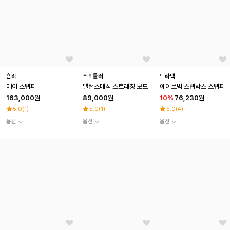
숀리
스포틀러
트라택
에어 스텝퍼
밸런스매직 스트레칭 보드
에어로빅 스텝박스 스텝퍼
163,000원
89,000원
10
%
76,230원
5.0
(
1
)
5.0
(
1
)
5.0
(
4
)
옵션
옵션
옵션