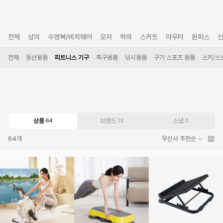
전체
상의
수영복/비치웨어
모자
하의
스커트
아우터
원피스
전체
등산용품
피트니스 기구
축구용품
낚시용품
구기 스포츠 용품
스키/스
상품
브랜드
스냅
64
13
3
64
개
무신사 추천순