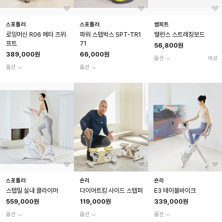
스포틀러
스포틀러
썸피트
로잉머신 R06 메타 즈위
파워 스텝박스 SPT-TR1
밸런스 스트레칭보드
프트
71
56,800원
389,000원
66,000원
옵션
여성
옵션
옵션
스포틀러
숀리
숀리
스텝밀 실내 클라이머
다이어트킹 사이드 스텝퍼
E3 테이블바이크
559,000원
119,000원
339,000원
옵션
옵션
옵션