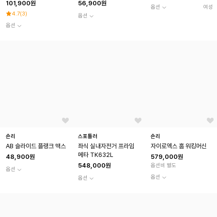
101,900원
56,900원
옵션
여성
4.7
(
3
)
옵션
옵션
숀리
스포틀러
숀리
AB 슬라이드 플랭크 맥스
좌식 실내자전거 프라임
자이로엑스 홈 워킹머신
메타 TK632L
48,900원
579,000원
548,000원
옵션비 별도
옵션
옵션
옵션