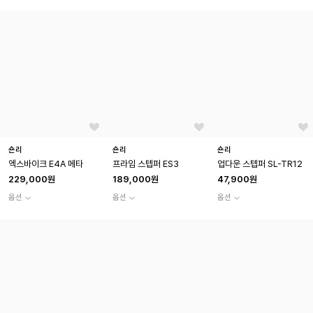
숀리
숀리
숀리
엑스바이크 E4A 메타
프라임 스텝퍼 ES3
업다운 스텝퍼 SL-TR12
229,000원
189,000원
47,900원
옵션
옵션
옵션