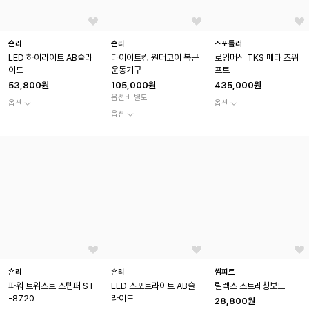
숀리
숀리
스포틀러
LED 하이라이트 AB슬라
다이어트킹 원더코어 복근
로잉머신 TKS 메타 즈위
이드
운동기구
프트
53,800원
105,000원
435,000원
옵션비 별도
옵션
옵션
옵션
숀리
숀리
썸피트
파워 트위스트 스텝퍼 ST
LED 스포트라이트 AB슬
릴렉스 스트레칭보드
-8720
라이드
28,800원