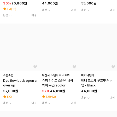
30
%
20,860원
44,000원
55,000원
4.3
(
12
)
옵션
여성
옵션
여성
옵션
여성
소함소함
무신사 스탠다드 스포츠
비키니밴더
Dye flow back open c
슈퍼 라이트 스탠넥 바람
비너 크로셰 루즈핏 커버
over up
막이 우먼(2color)
업 - Black
37,000원
37
%
44,010원
44,000원
5.0
(
1
)
4.9
(
42
)
옵션
여성
옵션
여성
옵션
여성