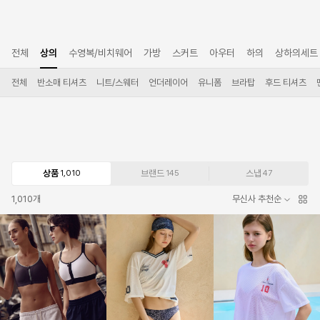
전체
상의
수영복/비치웨어
가방
스커트
아우터
하의
상하의세트
전체
반소매 티셔츠
니트/스웨터
언더레이어
유니폼
브라탑
후드 티셔츠
상품
브랜드
스냅
1,010
145
47
1,010
개
무신사 추천순