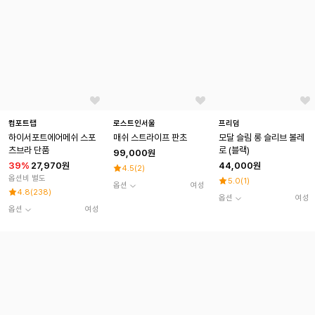
컴포트랩
로스트인서울
프리덤
하이서포트에어메쉬 스포
매쉬 스트라이프 판초
모달 슬림 롱 슬리브 볼레
츠브라 단품
로 (블랙)
99,000원
39
%
27,970원
44,000원
4.5
(
2
)
옵션비 별도
5.0
(
1
)
옵션
여성
4.8
(
238
)
옵션
여성
옵션
여성