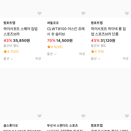
컴포트랩
씨엘코코
컴포트랩
하이서포트 스퀘어 집업
CLWT8100 아스킨 프레
하이서포트 하이넥 롱 집
스포츠브라
시 숏 슬리브
업 스포츠브라 단품
43
%
35,850원
70
%
14,500원
43
%
31,120원
옵션비 별도
옵션비 별도
4.6
(
25
)
4.7
(
20
)
4.7
(
9
)
옵션
여성
옵션
여성
옵션
여성
골스튜디오
무신사 스탠다드 스포츠
컴포트랩