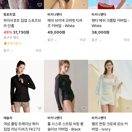
컴포트랩
비키니밴더
비키니밴더
하이서포트 집업 스포츠브
메쉬 브이넥 오버핏 티셔
벤터 메쉬 크롭탑 커버업 -
라 단품
츠 커버업 - White
White
49
%
31,730원
49,000원
38,000원
옵션비 별도
옵션
여성
옵션
여성
4.8
(
1천+
)
옵션
여성
테슬라
비키니밴더
비키니밴더
여성 쿨링 트레이닝 쿼터
튤 시스루 스트링 셔링 롱
벨르 펀칭 크로셰 로브 커
집업 러닝 티셔츠 FKZ72
슬리브 커버업 - Black
버업 - Ivory