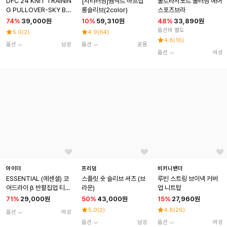
DFC 24 KNIT TRAININ
[시티러닝]웜액트 하프집
울트라서포트 쿨러닝 에어
G PULLOVER-SKY BL
롱슬리브(2color)
스포츠브라
UE
74
%
39,000원
10
%
59,310원
48
%
33,890원
옵션비 별도
5.0
(
2
)
4.9
(
64
)
4.8
(
16
)
옵션
남성
옵션
공용
옵션
여성
아이더
프리덤
비키니밴더
ESSENTIAL (에센셜) 코
스플릿 숏 슬리브 셔츠 (브
루빈 스트링 브이넥 커버
어드라이 β 반팔집업 티셔
라운)
업 니트탑
츠_Light Mint
71
%
29,000원
50
%
43,000원
15
%
27,960원
5.0
(
2
)
4.8
(
26
)
옵션
여성
옵션
남성
옵션
여성