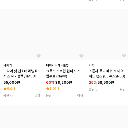
나이키
네이키드서프클럽
미학
드라이 핏 민소매 러닝 티
크로스 스트랩 원피스 스
스폰서 로고 메쉬 저지 와
셔츠 M - 블랙 / IM5316
윔수트 (Navy)
이드 팬츠 (BLACK/RED)
-010
55,000원
60
%
39,200원
25
%
58,500원
5.0
(
3
)
5.0
(
15
)
옵션
남성
옵션
남성
옵션
여성