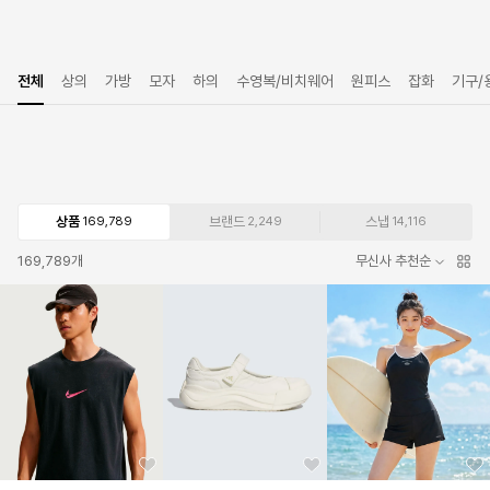
전체
상의
가방
모자
하의
수영복/비치웨어
원피스
잡화
기구/
상품
브랜드
스냅
169,789
2,249
14,116
169,789
개
무신사 추천순