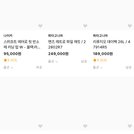
나이키
파타고니아
파타고니아
스위프트 에어로 핏 반소
멘즈 레트로 파일 재킷 / 2
리퓨지오 데이팩 26L / 4
매 러닝 탑 W - 블랙:라이
2802R7
7914R5
트 그린 스파크 / IH8115-
95,000원
249,000원
189,000원
014
5.0
(
1
)
5.0
(
3
)
옵션
남성
옵션
여성
옵션
남성