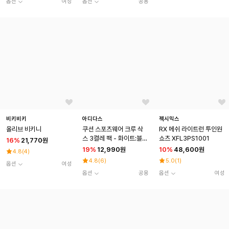
옵션
여성
옵션
공용
비키비키
아디다스
젝시믹스
올리브 비키니
쿠션 스포츠웨어 크루 삭
RX 메쉬 라이트런 투인원
스 3켤레 팩 - 화이트:블랙
쇼츠 XFL3PS1001
16
%
21,770원
/ JZ0530
19
%
12,990원
10
%
48,600원
4.8
(
4
)
4.8
(
6
)
5.0
(
1
)
옵션
여성
옵션
공용
옵션
여성