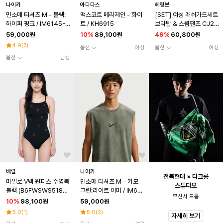
나이키
아디다스
헤링본
민소매 티셔츠 M - 블랙:
맥스코트 메리제인 - 화이
[SET] 여성 래쉬가드세트
하이퍼 핑크 / IM6145-0
트 / KH6915
브라탑 & 스윔팬츠 CJ20
11
7 AG314
59,000원
10
%
89,100원
49
%
60,800원
4.9
(
7
)
옵션
여성
옵션
여성
옵션
남성
배럴
나이키
전북현대 × 다크룸
마일로 V백 원피스 수영복
민소매 티셔츠 M - 카모
스튜디오
블랙 (B6FWSWS518BL
그린:라이트 아미 / IM61
무신사 드롭
K)
45-303
10
%
98,100원
59,000원
5.0
(
1
)
5.0
(
2
)
자세히 보기