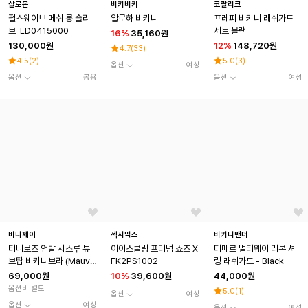
살로몬
비키비키
코랄리크
펄스웨이브 메쉬 롱 슬리
알로하 비키니
프레피 비키니 래쉬가드
브_LD0415000
세트 블랙
16
%
35,160원
130,000원
12
%
148,720원
4.7
(
33
)
4.5
(
2
)
5.0
(
3
)
옵션
여성
옵션
공용
옵션
여성
비나제이
젝시믹스
비키니밴더
티니로즈 언발 시스루 튜
아이스쿨링 프리덤 쇼츠 X
디메르 멀티웨이 리본 셔
브탑 비키니브라 (Mauve
FK2PS1002
링 래쉬가드 - Black
Gray)
69,000원
10
%
39,600원
44,000원
옵션비 별도
5.0
(
1
)
옵션
여성
옵션
여성
옵션
여성