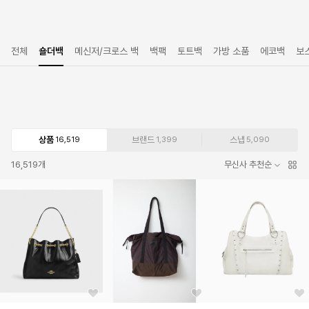
전체
숄더백
메신저/크로스 백
백팩
토트백
가방 소품
에코백
보
상품
브랜드
스냅
16,519
1,399
5,090
16,519
개
무신사 추천순