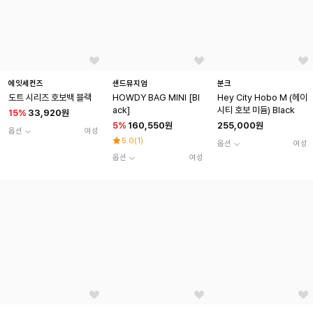
에잇세컨즈
샌드뮤지엄
분크
도트 시리즈 호보백 블랙
HOWDY BAG MINI [Bl
Hey City Hobo M (헤이
ack]
시티 호보 미듐) Black
15
%
33,920원
5
%
160,550원
255,000원
옵션
여성
5.0
(
1
)
옵션
여성
옵션
여성