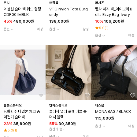
코치
해칭룸
파시온
에블린 숄더 백 위드 퀼팅
VTG Nylon Tote Burg
벨라 이지 백_아이보리 B
CDR00 IMBLK
undy
ella Ezzy Bag_Ivory
45
%
480,000원
138,000원
10
%
106,200원
5.0
(
1
)
옵션
여성
옵션
남성
옵션
여성
플룻스튜디오
엔피스튜디오
애즈온
생활방수 나일론 체크 종
클래식 멀티 포켓 버클 숄
MONA BAG / BLACK
이접기 숄더백
더백 블랙
119,000원
23
%
35,900원
55
%
30,350원
옵션
여성
옵션비 별도
5.0
(
1
)
옵션
여성