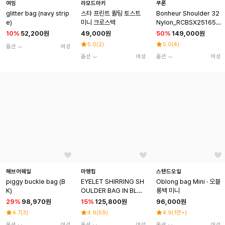
여밈
라모드마키
쿠론
glitter bag (navy strip
스타 프린트 퀼팅 토스트
Bonheur Shoulder 32
e)
미니 크로스백
Nylon_RCBSX25165B
KX
10
%
52,200원
49,000원
50
%
149,000원
5.0
(
2
)
5.0
(
4
)
옵션
여성
옵션
여성
옵션
여성
해브어웨일
마뗑킴
스탠드오일
piggy buckle bag (B
EYELET SHIRRING SH
Oblong bag Mini · 오블
K)
OULDER BAG IN BLA
롱백 미니
CK
29
%
98,970원
15
%
125,800원
96,000원
4.7
(
3
)
4.9
(
59
)
4.9
(
1만+
)
옵션
여성
옵션
여성
옵션
여성