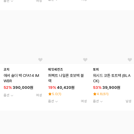
옵션
여성
코치
에잇세컨즈
토피
애셔 숄더 백 CFA14 IM
퍼펙트 나일론 호보백 블
워시드 코튼 토트백 (BLA
WBR
랙
CK)
52
%
390,000원
19
%
40,420원
53
%
39,900원
5.0
(
1
)
4.8
(
61
)
옵션
여성
옵션
여성
옵션
남성