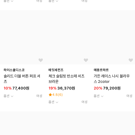
옵션
여성
옵션
여성
하이스쿨디스코
에잇세컨즈
메종르하르
솔리드 더블 버튼 퍼프 셔
체크 슬림핏 반소매 셔츠
가든 레이스 나시 블라우
츠
브라운
스 2color
10
%
77,400원
19
%
36,370원
20
%
79,200원
4.8
(
6
)
옵션
여성
옵션
여성
옵션
여성