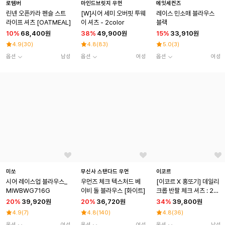
로템버
마인드브릿지 우먼
에잇세컨즈
린넨 오픈카라 펜슬 스트
[W]시어 세미 오버핏 투웨
레이스 민소매 블라우스
라이프 셔츠 [OATMEAL]
이 셔츠 - 2color
블랙
10
%
68,400원
38
%
49,900원
15
%
33,910원
4.9
(
30
)
4.8
(
83
)
5.0
(
3
)
옵션
남성
옵션
여성
옵션
여성
미쏘
무신사 스탠다드 우먼
이코르
시어 레이스업 블라우스_
우먼즈 체크 텍스처드 베
[이코르 X 홍또기] 데일리
MIWBWG716G
이비 돌 블라우스 [화이트]
크롭 반팔 체크 셔츠 : 2C
OLOR
20
%
39,920원
20
%
36,720원
34
%
39,800원
4.9
(
7
)
4.8
(
140
)
4.8
(
36
)
옵션
여성
옵션
여성
옵션
남성