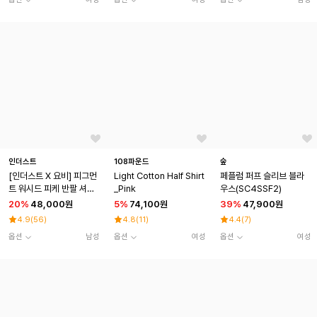
인더스트
108파운드
숲
[인더스트 X 요비] 피그먼
Light Cotton Half Shirt
페플럼 퍼프 슬리브 블라
트 워시드 피케 반팔 셔츠_
_Pink
우스(SC4SSF2)
3COLOR
20
%
48,000원
5
%
74,100원
39
%
47,900원
4.9
(
56
)
4.8
(
11
)
4.4
(
7
)
옵션
남성
옵션
여성
옵션
여성