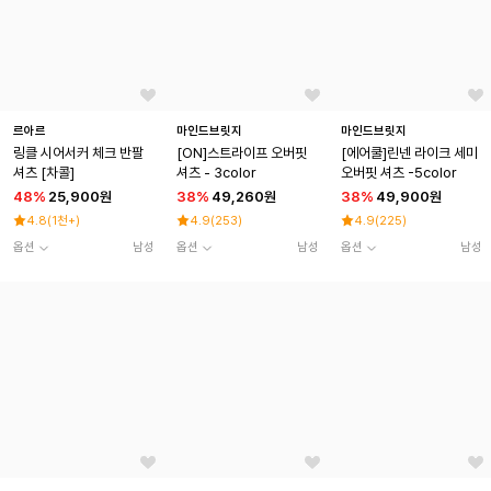
르아르
마인드브릿지
마인드브릿지
링클 시어서커 체크 반팔
[ON]스트라이프 오버핏
[에어쿨]린넨 라이크 세미
셔츠 [차콜]
셔츠 - 3color
오버핏 셔츠 -5color
48
%
25,900원
38
%
49,260원
38
%
49,900원
4.8
(
1천+
)
4.9
(
253
)
4.9
(
225
)
옵션
남성
옵션
남성
옵션
남성