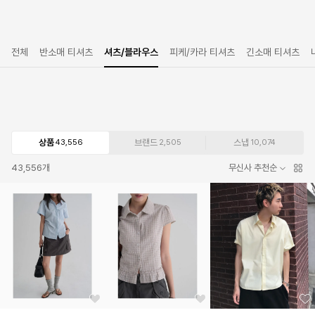
전체
반소매 티셔츠
셔츠/블라우스
피케/카라 티셔츠
긴소매 티셔츠
상품
브랜드
스냅
43,556
2,505
10,074
43,556
개
무신사 추천순