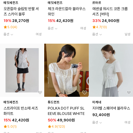
에잇세컨즈
에잇세컨즈
르아르
오픈칼라 슬림핏 반팔 셔
체크 라운드칼라 블라우스
에센셜 워시드 코튼 크롭
츠 스카이 블루
와인
셔츠 [버터]
19
%
28,270원
15
%
42,420원
33
%
24,900원
5.0
(
4
)
4.7
(
13
)
옵션
여성
옵션
여성
옵션
남성
에잇세컨즈
튜드먼트
미케네
스트라이프 반소매 셔츠
POLKA DOT PUFF SL
지아벨 스퀘어넥 블라우스
화이트
EEVE BLOUSE WHITE
92,400원
15
%
42,420원
50
%
49,900원
옵션
여성
5.0
(
1
)
4.9
(
123
)