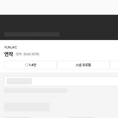
연
작
브
랜
드
숍
YUNJAC
연작
한국
Since
2018
1.4만
스냅 프로필