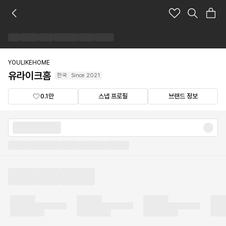
유
라
이
크
홈
브
YOULIKEHOME
랜
유라이크홈
한국
Since
2021
드
숍
0.1만
스냅 프로필
브랜드 정보