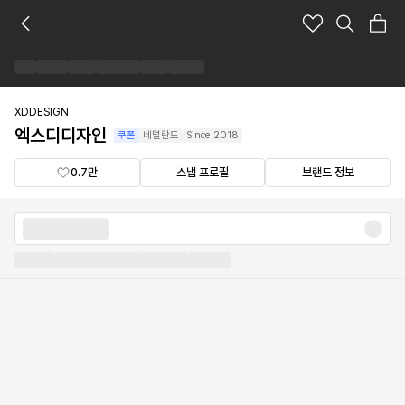
엑
스
디
디
자
인
XDDESIGN
브
엑스디디자인
쿠폰
네덜란드
Since
2018
랜
드
0.7만
스냅 프로필
브랜드 정보
숍