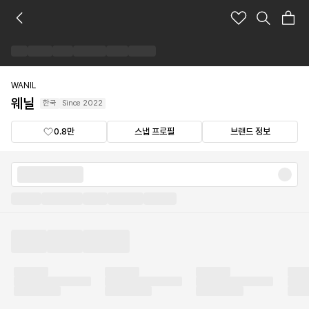
웨
닐
브
랜
드
숍
WANIL
웨닐
한국
Since
2022
0.8만
스냅 프로필
브랜드 정보