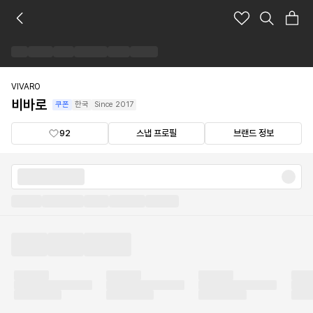
비
바
로
브
랜
드
VIVARO
숍
비바로
쿠폰
한국
Since
2017
92
스냅 프로필
브랜드 정보