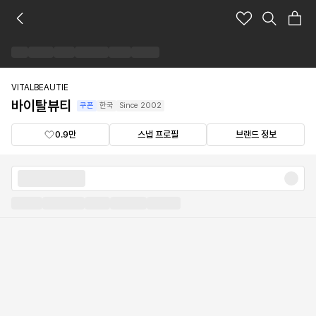
바
이
탈
뷰
티
브
VITALBEAUTIE
랜
바이탈뷰티
쿠폰
한국
Since
2002
드
숍
0.9만
스냅 프로필
브랜드 정보