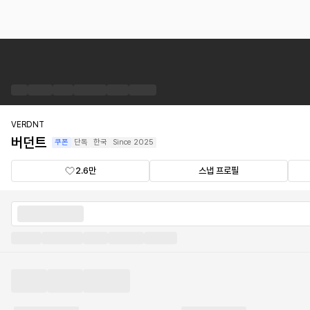
버
던
트
브
랜
드
VERDNT
숍
버던트
쿠폰
단독
한국
Since
2025
2.6만
스냅 프로필