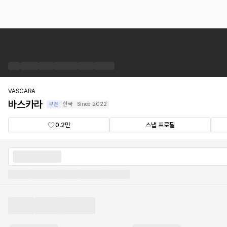
바
스
카
라
브
랜
VASCARA
드
바스카라
쿠폰
한국
Since
2022
숍
0.2만
스냅 프로필