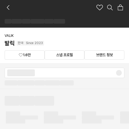
발
릭
브
랜
드
숍
VALIK
발릭
한국
Since
2023
1.6만
스냅 프로필
브랜드 정보