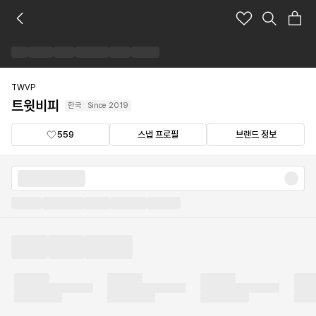
트
윗
비
피
브
랜
TWVP
드
트윗비피
한국
Since
2019
숍
559
스냅 프로필
브랜드 정보