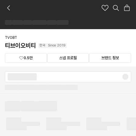
티
브
이
오
비
티
TVOBT
브
티브이오비티
한국
Since
2019
랜
드
0.5만
스냅 프로필
브랜드 정보
숍