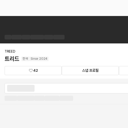
트
리
드
브
랜
드
TREED
숍
트리드
한국
Since
2024
42
스냅 프로필