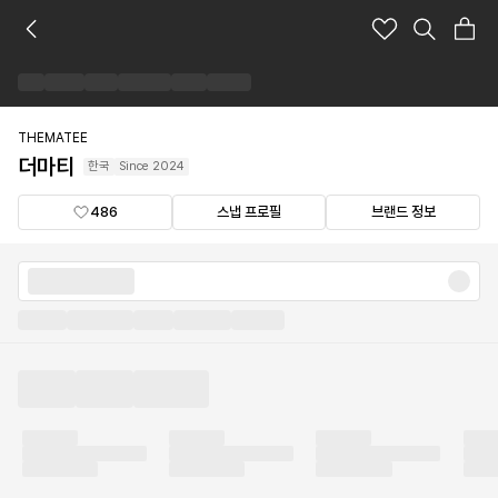
더
마
티
브
랜
드
THEMATEE
숍
더마티
한국
Since
2024
486
스냅 프로필
브랜드 정보